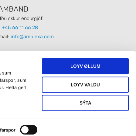
AMBAND
fðu okkur endurgjöf
:
+45 66 11 66 28
mail:
info@amplexa.com
LOYV ØLLUM
ða sum
 farspor, sum
LOYV VALDU
r. Hetta gert
SÝTA
 farspor