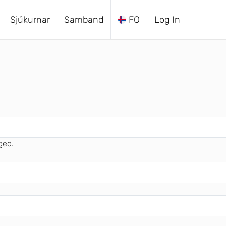
Sjúkurnar
Samband
FO
Log In
ged.