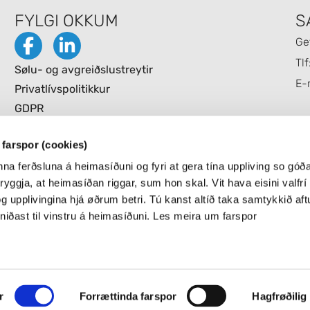
FYLGI OKKUM
S
Ge
Tlf
Sølu- og avgreiðslustreytir
E-
Privatlívspolitikkur
GDPR
Cookie Stefna
farspor (cookies)
anna ferðsluna á heimasíðuni og fyri at gera tína uppliving so gó
yggja, at heimasíðan riggar, sum hon skal. Vit hava eisini valfrí
g upplivingina hjá øðrum betri. Tú kanst altíð taka samtykkið aftu
 niðast til vinstru á heimasíðuni. Les meira um farspor
VIT VEITA VITAN
r
Forrættinda farspor
Hagfrøðilig