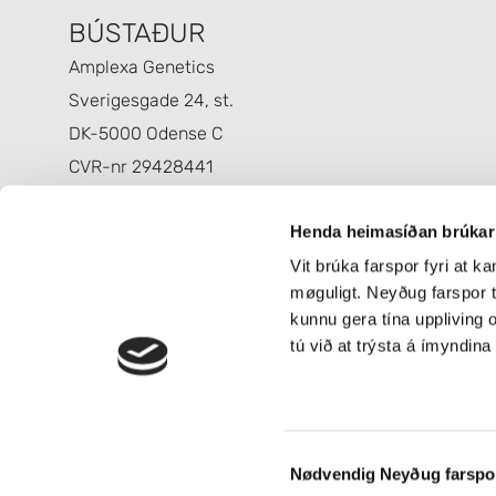
BÚSTAÐUR
Amplexa Genetics
Sverigesgade 24, st.
DK-5000 Odense C
CVR-nr 29428441
Henda heimasíðan brúkar 
Vit brúka farspor fyri at k
møguligt. Neyðug farspor tr
kunnu gera tína uppliving o
tú við at trýsta á ímyndina
Consent
Nødvendig Neyðug farspo
Selection