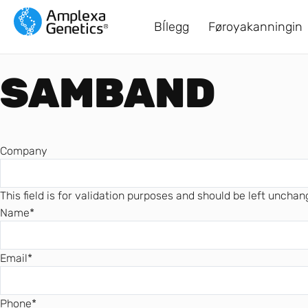
BÍlegg
Føroyakanningin
SAMBAND
Company
This field is for validation purposes and should be left unchan
Name
*
Email
*
Phone
*