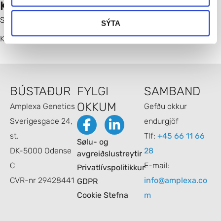
KANN SJÚKAN LEKJAST?
Sjúkan kann ikki lekjast og viðger er bert symptomatisk.
SÝTA
Kelda:
https://www.omim.org/entry/617193
BÚSTAÐUR
FYLGI
SAMBAND
OKKUM
Amplexa Genetics
Gefðu okkur
Sverigesgade 24,
endurgjöf
st.
Tlf:
+45 66 11 66
Sølu- og
DK-5000 Odense
28
avgreiðslustreytir
C
E-mail:
Privatlívspolitikkur
CVR-nr 29428441
info@amplexa.co
GDPR
Cookie Stefna
m