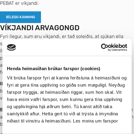
PEBAT er víkjandi.
BÍLEGG KANNING
VÍKJANDI ARVAGONGD
Fyri ílegur, sum eru víkjandi, er tað soleiðis, at sjúkan ella
sjúkutekin koma ikki til sjóndar uttan at bæði eintøkini av
íleguni eru broytt – bæði tað frá mammuni og tað frá
pápanum. Tað vil siga, at fólk kunnu býtast í tríggjar bólkar,
alt eftir hvørja støðu av íleguni ein hevur fingið frá
Henda heimasíðan brúkar farspor (cookies)
foreldrunum:
Vit brúka farspor fyri at kanna ferðsluna á heimasíðuni og
Ikki berarar (WT):
Hesi hava tvey vanlig eintøk av íleguni á
fyri at gera tína uppliving so góða sum møguligt. Neyðug
báðum arvastrongjunum. (Støðan hjá barninum ytst til
farspor tryggja, at heimasíðan riggar, sum hon skal. Vit
vinstru í tekningini niðanfyri)
hava eisini valfrí farspor, sum kunnu gera tína uppliving
og upplivingina hjá øðrum betri. Tú kanst altíð taka
Berarar:
Hesi hava fingið eina av teim sjúkuberandi ílegunum
samtykkið aftur. Hetta gert tú við at trýsta á ímyndina
antin frá mammuni ella pápanum. (Støðan hjá teimum báðum
niðast til vinstru á heimasíðuni. Les meira um farspor
børnunum í miðjuni í tekningini niðanfyri)