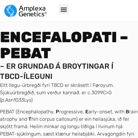
ENCEFALOPATI –
PEBAT
– ER GRUNDAÐ Á BROYTINGAR Í
TBCD-ÍLEGUNI
Eitt ílegu-úrbregði fyri TBCD er skrásett í Føroyum.
Sjúkuúrbregðið, sum verður kannað, er c.3099C>G
(p.Asn1033Lys)
PEBAT (Encephalopathy,
P
rogressive,
E
arly-onset, with
B
rain
atrophy and
T
hin corpus callosum) er ein heilasjúka, ið fer
skjótt framá. Heilin minkar og longu tíðliga í lívinum hjá
PEBAT-sjúklingum, sæst klænur heilabjálki. Arvagongdin fyri